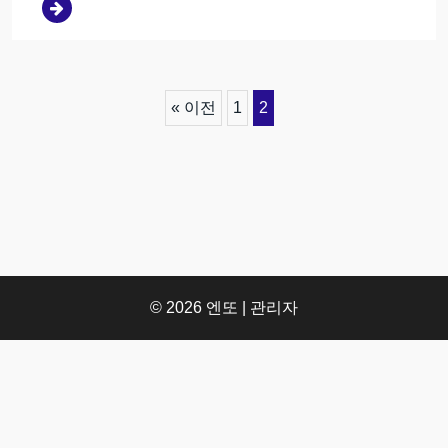
« 이전
1
2
© 2026
엔또
| 관리자